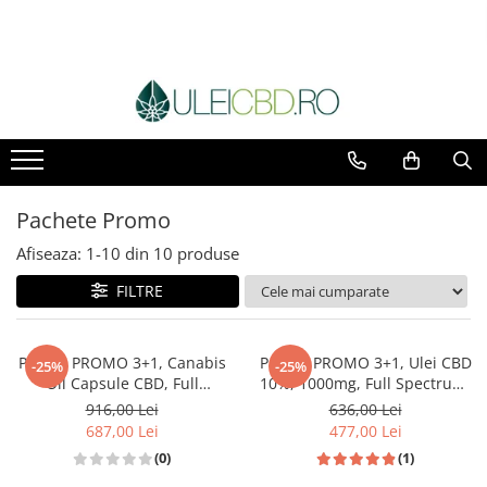
Pachete Promo
Afiseaza:
1-
10
din
10
produse
FILTRE
Pachet PROMO 3+1, Canabis
Pachet PROMO 3+1, Ulei CBD
-25%
-25%
Oil Capsule CBD, Full
10%, 1000mg, Full Spectrum,
Spectrum, 60 capsule, 25mg
Premium, 10ml
916,00 Lei
636,00 Lei
(1500mg)
687,00 Lei
477,00 Lei
(0)
(1)