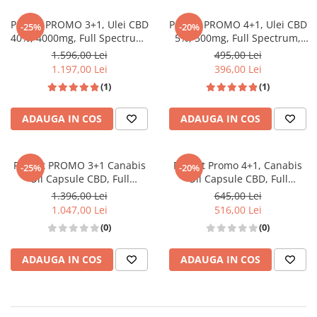
Pachet PROMO 3+1, Ulei CBD
Pachet PROMO 4+1, Ulei CBD
-25%
-20%
40%, 4000mg, Full Spectrum,
5%, 500mg, Full Spectrum,
Premium, 10ml
Premium, 10ml
1.596,00 Lei
495,00 Lei
1.197,00 Lei
396,00 Lei
(1)
(1)
ADAUGA IN COS
ADAUGA IN COS
Pachet PROMO 3+1 Canabis
Pachet Promo 4+1, Canabis
-25%
-20%
Oil Capsule CBD, Full
Oil Capsule CBD, Full
Spectrum, 60 capsule, 50mg
Spectrum, 60 capsule, 10mg
1.396,00 Lei
645,00 Lei
(3000mg)
(600mg)
1.047,00 Lei
516,00 Lei
(0)
(0)
ADAUGA IN COS
ADAUGA IN COS