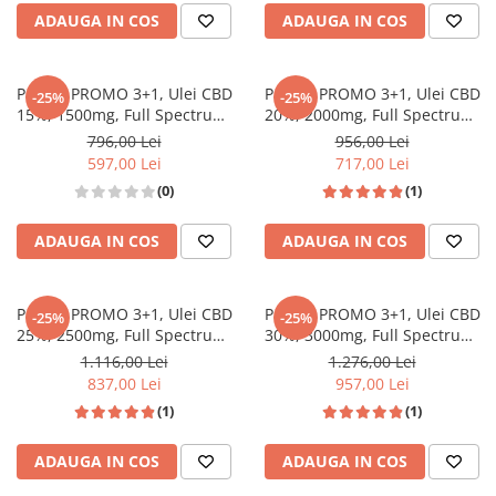
ADAUGA IN COS
ADAUGA IN COS
Pachet PROMO 3+1, Ulei CBD
Pachet PROMO 3+1, Ulei CBD
-25%
-25%
15%, 1500mg, Full Spectrum,
20%, 2000mg, Full Spectrum,
Premium, 10ml
Premium, 10ml
796,00 Lei
956,00 Lei
597,00 Lei
717,00 Lei
(0)
(1)
ADAUGA IN COS
ADAUGA IN COS
Pachet PROMO 3+1, Ulei CBD
Pachet PROMO 3+1, Ulei CBD
-25%
-25%
25%, 2500mg, Full Spectrum,
30%, 3000mg, Full Spectrum,
Premium, 10ml
Premium, 10ml
1.116,00 Lei
1.276,00 Lei
837,00 Lei
957,00 Lei
(1)
(1)
ADAUGA IN COS
ADAUGA IN COS