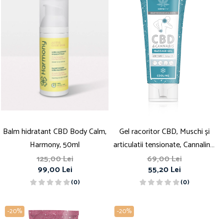
Balm hidratant CBD Body Calm,
Gel racoritor CBD, Muschi și
Harmony, 50ml
articulatii tensionate, Cannaline,
200mg
125,00 Lei
69,00 Lei
99,00 Lei
55,20 Lei
(0)
(0)
-20%
-20%