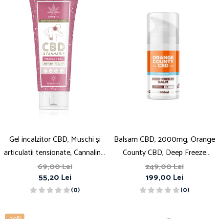
Gel incalzitor CBD, Muschi și
Balsam CBD, 2000mg, Orange
articulatii tensionate, Cannaline,
County CBD, Deep Freeze
200mg
Muscle Balm, 100ml
69,00 Lei
249,00 Lei
55,20 Lei
199,00 Lei
(0)
(0)