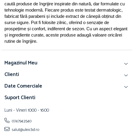
caută produse de îngrijire inspirate din natură, dar formulate cu 
tehnologie modernă. Fiecare produs este testat dermatologic, 
fabricat fără parabeni și include extract de cânepă obținut din 
surse sigure. Pot fi folosite zilnic, oferind o senzație de 
prospețime și confort, indiferent de sezon. Cu un aspect elegant 
și ingrediente curate, aceste produse adaugă valoare oricărei 
rutine de îngrijire.
Magazinul Meu
Clienti
Date Comerciale
Suport Clienti
Luni - Vineri: 10:00 - 16:00
0747943540
salut@uleicbd.ro