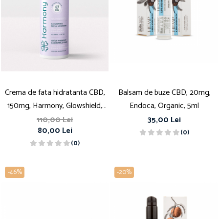
Crema de fata hidratanta CBD,
Balsam de buze CBD, 20mg,
150mg, Harmony, Glowshield,
Endoca, Organic, 5ml
50ml
110,00 Lei
35,00 Lei
80,00 Lei
(0)
(0)
-46%
-20%