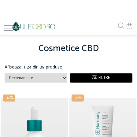
Cosmetice CBD
Afiseaza:
1-
24
din
39
produse
FILTRE
-30%
-30%