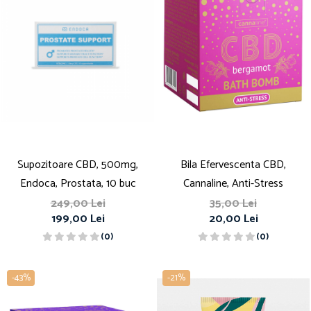
Supozitoare CBD, 500mg,
Bila Efervescenta CBD,
Endoca, Prostata, 10 buc
Cannaline, Anti-Stress
249,00 Lei
35,00 Lei
199,00 Lei
20,00 Lei
(0)
(0)
-43%
-21%