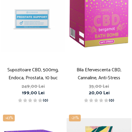
Supozitoare CBD, 500mg,
Bila Efervescenta CBD,
Endoca, Prostata, 10 buc
Cannaline, Anti-Stress
249,00 Lei
35,00 Lei
199,00 Lei
20,00 Lei
(0)
(0)
-43%
-21%