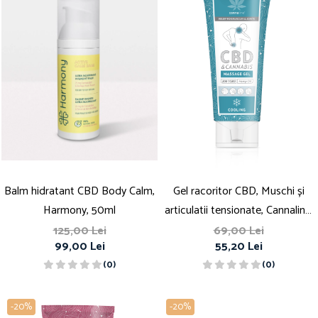
Balm hidratant CBD Body Calm,
Gel racoritor CBD, Muschi și
Harmony, 50ml
articulatii tensionate, Cannaline,
200mg
125,00 Lei
69,00 Lei
99,00 Lei
55,20 Lei
(0)
(0)
-20%
-20%