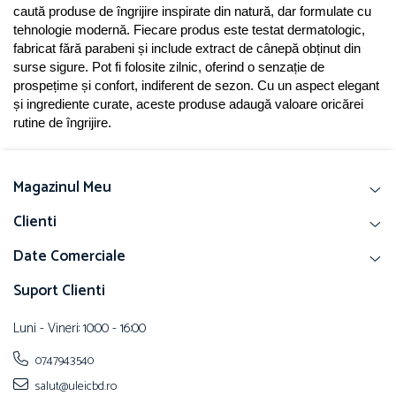
caută produse de îngrijire inspirate din natură, dar formulate cu 
tehnologie modernă. Fiecare produs este testat dermatologic, 
fabricat fără parabeni și include extract de cânepă obținut din 
surse sigure. Pot fi folosite zilnic, oferind o senzație de 
prospețime și confort, indiferent de sezon. Cu un aspect elegant 
și ingrediente curate, aceste produse adaugă valoare oricărei 
rutine de îngrijire.
Magazinul Meu
Clienti
Date Comerciale
Suport Clienti
Luni - Vineri: 10:00 - 16:00
0747943540
salut@uleicbd.ro