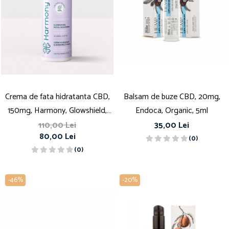
Crema de fata hidratanta CBD,
Balsam de buze CBD, 20mg,
150mg, Harmony, Glowshield,
Endoca, Organic, 5ml
50ml
110,00 Lei
35,00 Lei
80,00 Lei
(0)
(0)
-46%
-20%