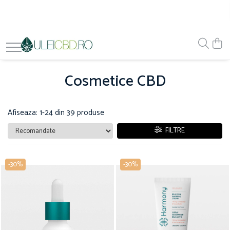
Cosmetice CBD
Afiseaza:
1-
24
din
39
produse
FILTRE
-30%
-30%