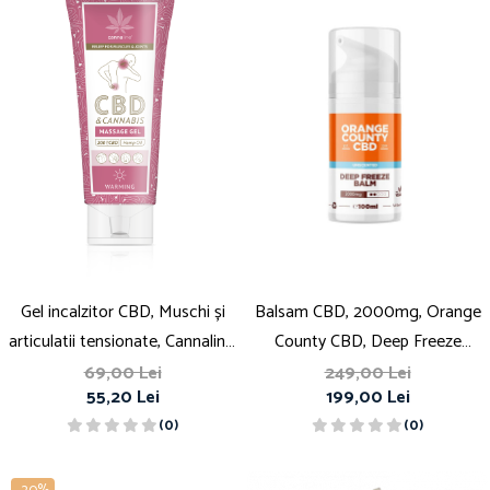
Gel incalzitor CBD, Muschi și
Balsam CBD, 2000mg, Orange
articulatii tensionate, Cannaline,
County CBD, Deep Freeze
200mg
Muscle Balm, 100ml
69,00 Lei
249,00 Lei
55,20 Lei
199,00 Lei
(0)
(0)