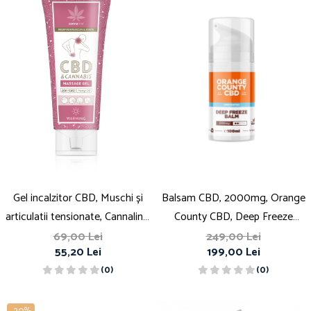
Gel incalzitor CBD, Muschi și
Balsam CBD, 2000mg, Orange
articulatii tensionate, Cannaline,
County CBD, Deep Freeze
200mg
Muscle Balm, 100ml
69,00 Lei
249,00 Lei
55,20 Lei
199,00 Lei
(0)
(0)