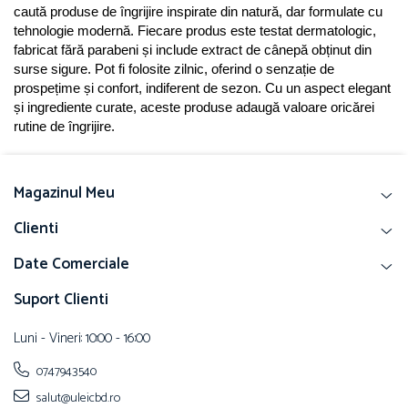
caută produse de îngrijire inspirate din natură, dar formulate cu 
tehnologie modernă. Fiecare produs este testat dermatologic, 
fabricat fără parabeni și include extract de cânepă obținut din 
surse sigure. Pot fi folosite zilnic, oferind o senzație de 
prospețime și confort, indiferent de sezon. Cu un aspect elegant 
și ingrediente curate, aceste produse adaugă valoare oricărei 
rutine de îngrijire.
Magazinul Meu
Clienti
Date Comerciale
Suport Clienti
Luni - Vineri: 10:00 - 16:00
0747943540
salut@uleicbd.ro