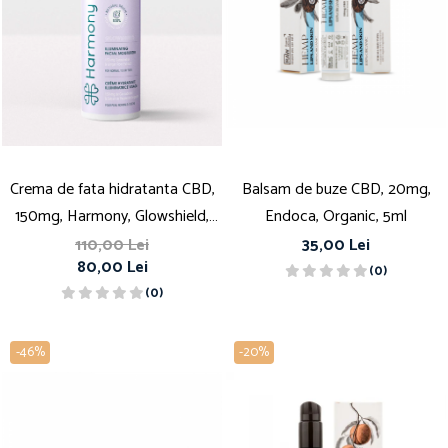
Crema de fata hidratanta CBD,
Balsam de buze CBD, 20mg,
150mg, Harmony, Glowshield,
Endoca, Organic, 5ml
50ml
110,00 Lei
35,00 Lei
80,00 Lei
(0)
(0)
-46%
-20%