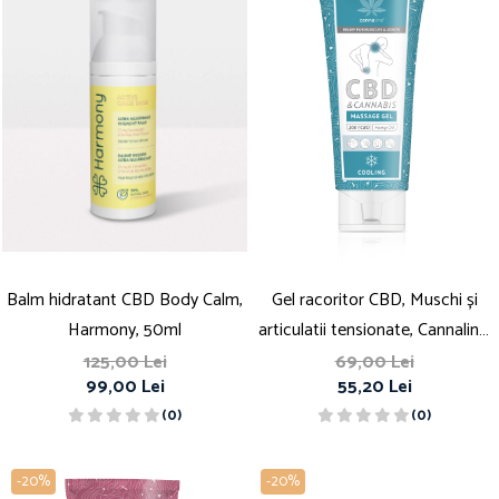
Balm hidratant CBD Body Calm,
Gel racoritor CBD, Muschi și
Harmony, 50ml
articulatii tensionate, Cannaline,
200mg
125,00 Lei
69,00 Lei
99,00 Lei
55,20 Lei
(0)
(0)
-20%
-20%