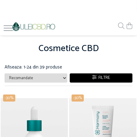
Cosmetice CBD
Afiseaza:
1-
24
din
39
produse
FILTRE
-30%
-30%