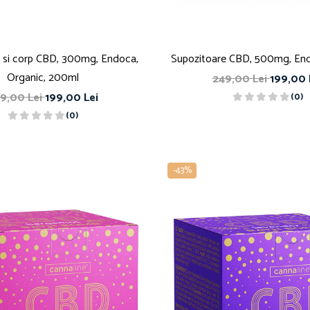
a si corp CBD, 300mg, Endoca,
Supozitoare CBD, 500mg, End
Organic, 200ml
249,00 Lei
199,00 
9,00 Lei
199,00 Lei
(0)
(0)
-43%