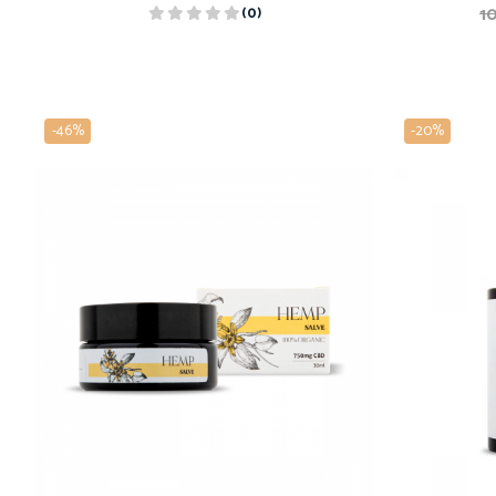
1
(0)
-46%
-20%