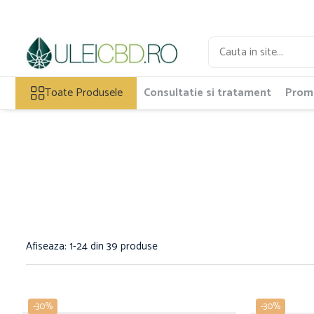
Toate Produsele
Ulei CBD
Toate Produsele
Consultatie si tratament
Promo
Capsule CBD
Ulei Ozonat cu CBD
CBD Animale
Pasta CBD
CBD Pur
Cosmetice CBD
Dulciuri CBD
Vaporizator CBD
E-Lichid CBD
Afiseaza:
1-
24
din
39
produse
Plasturi cu CBD
Supozitoare CBD
Pachete Promo
-30%
-30%