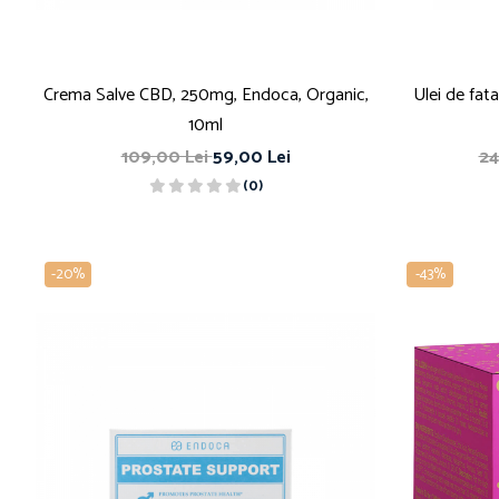
Crema Salve CBD, 250mg, Endoca, Organic,
Ulei de fat
10ml
109,00 Lei
59,00 Lei
24
(0)
-20%
-43%