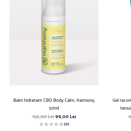
Balm hidratant CBD Body Calm, Harmony,
Gel racori
50ml
tensi
125,00 Lei
99,00 Lei
6
(0)