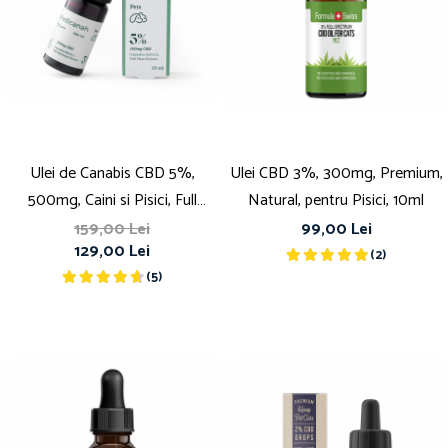
Ulei de Canabis CBD 5%,
Ulei CBD 3%, 300mg, Premium,
500mg, Caini si Pisici, Full
Natural, pentru Pisici, 10ml
Spectrum, Medicanah, Aroma
159,00 Lei
99,00 Lei
129,00 Lei
Sunca, 10ml
(2)
(5)