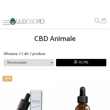
CBD Animale
Afiseaza:
1-
7
din
7
produse
FILTRE
-19%