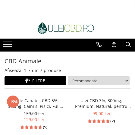
CBD Animale
Afiseaza:
1-
7
din
7
produse
FILTRE
Ulei de Canabis CBD 5%,
Ulei CBD 3%, 300mg,
-19%
500mg, Caini si Pisici, Full
Premium, Natural, pentru
Spectrum, Medicanah, Aroma
Pisici, 10ml
159,00 Lei
99,00 Lei
Sunca, 10ml
129,00 Lei
(2)
(5)