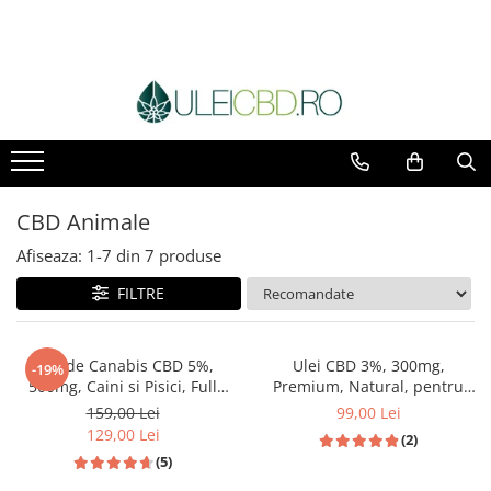
CBD Animale
Afiseaza:
1-
7
din
7
produse
FILTRE
Ulei de Canabis CBD 5%,
Ulei CBD 3%, 300mg,
-19%
500mg, Caini si Pisici, Full
Premium, Natural, pentru
Spectrum, Medicanah, Aroma
Pisici, 10ml
159,00 Lei
99,00 Lei
Sunca, 10ml
129,00 Lei
(2)
(5)