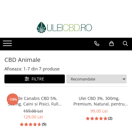
Toate Produsele
Ulei CBD
Capsule CBD
Ulei Ozonat cu CBD
CBD Animale
CBD Animale
Pasta CBD
Afiseaza:
1-
7
din
7
produse
CBD Pur
Cosmetice CBD
FILTRE
Dulciuri CBD
Vaporizator CBD
Ulei de Canabis CBD 5%,
Ulei CBD 3%, 300mg,
-19%
E-Lichid CBD
500mg, Caini si Pisici, Full
Premium, Natural, pentru
Plasturi cu CBD
Spectrum, Medicanah, Aroma
Pisici, 10ml
159,00 Lei
99,00 Lei
Sunca, 10ml
Supozitoare CBD
129,00 Lei
(2)
Pachete Promo
(5)