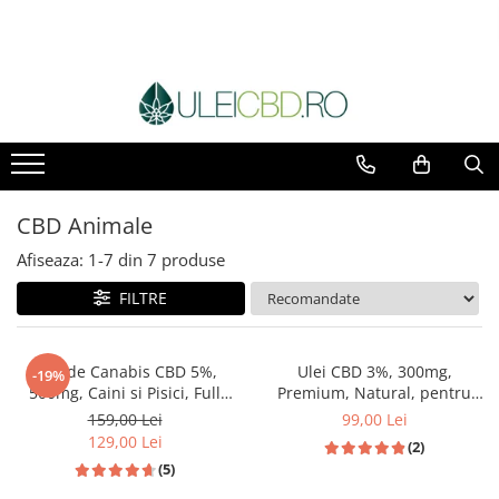
CBD Animale
Afiseaza:
1-
7
din
7
produse
FILTRE
Ulei de Canabis CBD 5%,
Ulei CBD 3%, 300mg,
-19%
500mg, Caini si Pisici, Full
Premium, Natural, pentru
Spectrum, Medicanah, Aroma
Pisici, 10ml
159,00 Lei
99,00 Lei
Sunca, 10ml
129,00 Lei
(2)
(5)