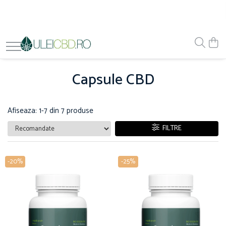
Capsule CBD
Afiseaza:
1-
7
din
7
produse
FILTRE
-20%
-25%