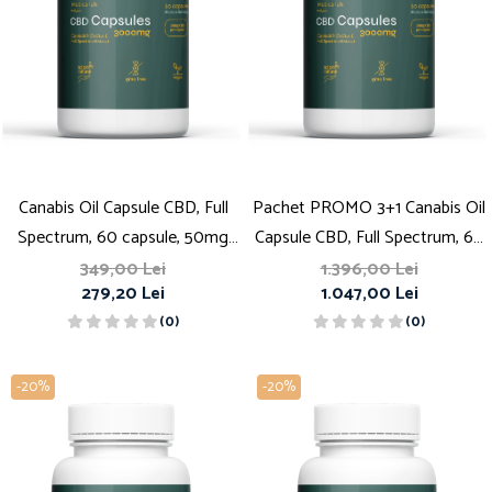
Canabis Oil Capsule CBD, Full
Pachet PROMO 3+1 Canabis Oil
Spectrum, 60 capsule, 50mg
Capsule CBD, Full Spectrum, 60
(3000mg)
capsule, 50mg (3000mg)
349,00 Lei
1.396,00 Lei
279,20 Lei
1.047,00 Lei
(0)
(0)
-20%
-20%