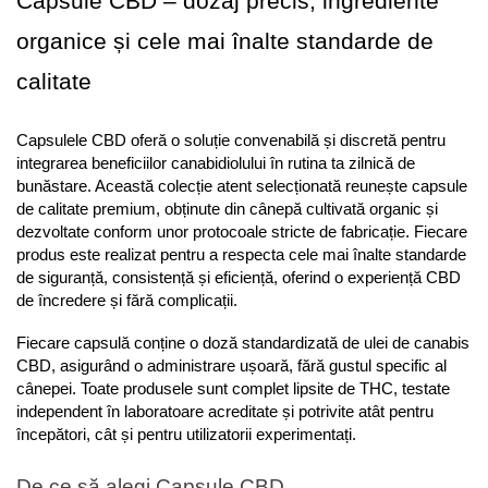
Capsule CBD – dozaj precis, ingrediente 
organice și cele mai înalte standarde de 
calitate
Capsulele CBD oferă o soluție convenabilă și discretă pentru 
integrarea beneficiilor canabidiolului în rutina ta zilnică de 
bunăstare. Această colecție atent selecționată reunește capsule 
de calitate premium, obținute din cânepă cultivată organic și 
dezvoltate conform unor protocoale stricte de fabricație. Fiecare 
produs este realizat pentru a respecta cele mai înalte standarde 
de siguranță, consistență și eficiență, oferind o experiență CBD 
de încredere și fără complicații.
Fiecare capsulă conține o doză standardizată de ulei de canabis 
CBD, asigurând o administrare ușoară, fără gustul specific al 
cânepei. Toate produsele sunt complet lipsite de THC, testate 
independent în laboratoare acreditate și potrivite atât pentru 
începători, cât și pentru utilizatorii experimentați.
De ce să alegi Capsule CBD