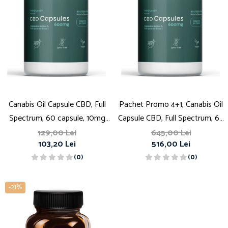
Canabis Oil Capsule CBD, Full
Pachet Promo 4+1, Canabis Oil
Spectrum, 60 capsule, 10mg
Capsule CBD, Full Spectrum, 60
(600mg)
capsule, 10mg (600mg)
129,00 Lei
645,00 Lei
103,20 Lei
516,00 Lei
(0)
(0)
-21%