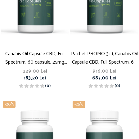
Canabis Oil Capsule CBD, Full
Pachet PROMO 3+1, Canabis Oil
Spectrum, 60 capsule, 25mg
Capsule CBD, Full Spectrum, 60
(1500mg)
capsule, 25mg (1500mg)
229,00 Lei
916,00 Lei
183,20 Lei
687,00 Lei
(0)
(0)
-20%
-25%